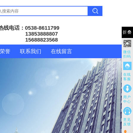
热线电话：0538-8611799
折叠
13853888807
15688823568
荣誉
联系我们
在线留言
微信
扫码
在线
客服
用户
中心
意见
反馈