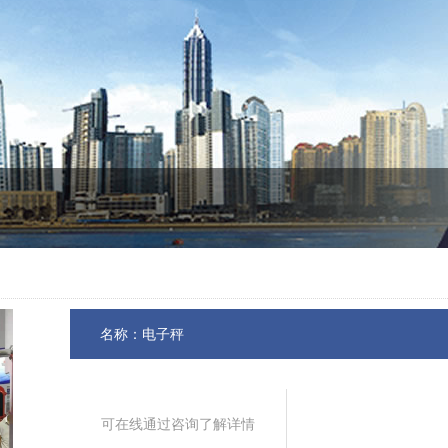
名称：电子秤
可在线通过咨询了解详情