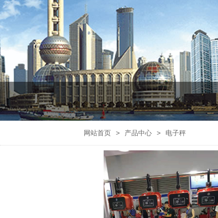
网站首页
>
产品中心
>
电子秤