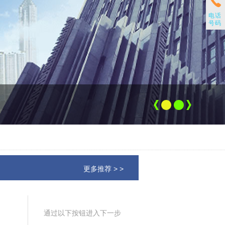
电话
号码
更多推荐 > >
通过以下按钮进入下一步