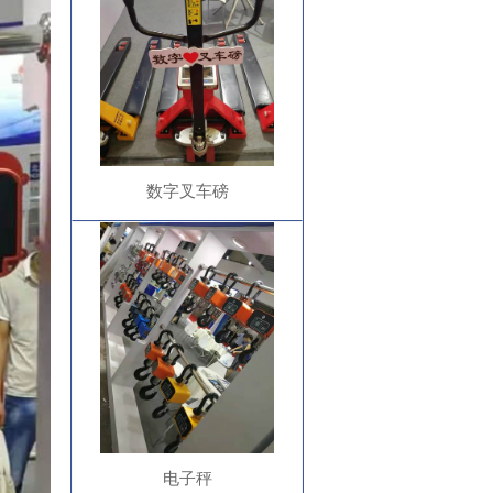
数字叉车磅
电子秤