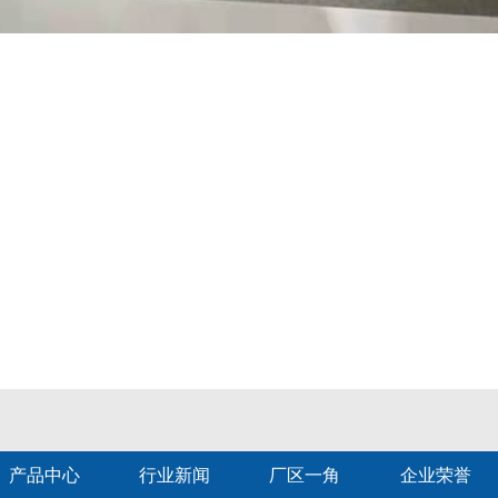
产品中心
行业新闻
厂区一角
企业荣誉